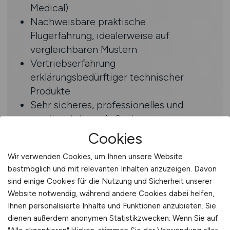
Medical)
Nachweisbare praktische
Flugerfahrung, idealerweise auf
vergleichbaren Mustern
Vertriebserfahrung
erklärungsbedürftiger technischer
Produkte
Sehr sicheres, professionelles und
repräsentatives Auftreten
Hohe Abschlussstärke und
Cookies
Überzeugungskraft im internationalen
Wir verwenden Cookies, um Ihnen unsere Website
Umfeld
bestmöglich und mit relevanten Inhalten anzuzeigen. Davon
Verhandlungssicheres Deutsch und
sind einige Cookies für die Nutzung und Sicherheit unserer
Englisch (weitere Sprachen, z.?B.
Website notwendig, während andere Cookies dabei helfen,
Französisch, von Vorteil)
Ihnen personalisierte Inhalte und Funktionen anzubieten. Sie
Klare Branchenaffinität zur Ultraleicht-
dienen außerdem anonymen Statistikzwecken. Wenn Sie auf
und Gyrocopter-Aviation