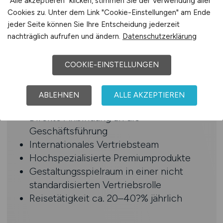
"Alle akzeptieren" klicken, stimmen Sie der Verwendung aller
Regionale Verankerung in Hannover und
Cookies zu. Unter dem Link "Cookie-Einstellungen" am Ende
jeder Seite können Sie Ihre Entscheidung jederzeit
Umgebung oder klare Bereitschaft zum
nachträglich aufrufen und ändern.
Datenschutzerklärung
Umzug
COOKIE-EINSTELLUNGEN
Benefits
Internationale Vertriebsverantwortung
ABLEHNEN
ALLE AKZEPTIEREN
mit hoher Sichtbarkeit
Direkte Anbindung an die
Geschäftsführung
Internationales Vertriebsteam
Hochspezialisierte Premiumprodukte
Gestaltungsspielraum in einer nicht
standardisierten Vertriebsrolle
Reisetätigkeit ca. 20–40?% jährlich