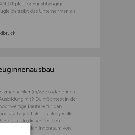
SOLDT plattformunabhängige,
gleich treibt das Unternehmen als...
ldbruck
zeuginnenausbau
l
 Holzmechaniker (m/w/d) oder bringst
 Ausbildung mit? Du möchtest in der
hochwertige Bauteile für den
n starte jetzt als Tischlergeselle
rsbüttel. In dieser Position
Bauteilen für den Innenraum von...