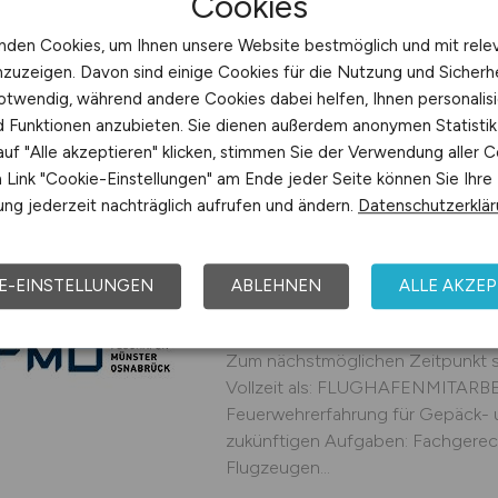
Cookies
jobnext24 GmbH
nden Cookies, um Ihnen unsere Website bestmöglich und mit rele
vor 5 Tagen
Barsbüttel
nzuzeigen. Davon sind einige Cookies für die Nutzung und Sicherh
otwendig, während andere Cookies dabei helfen, Ihnen personalisi
nd Funktionen anzubieten. Sie dienen außerdem anonymen Statisti
uf "Alle akzeptieren" klicken, stimmen Sie der Verwendung aller C
Link "Cookie-Einstellungen" am Ende jeder Seite können Sie Ihre
Flughafenmitarbeite
ng jederzeit nachträglich aufrufen und ändern.
Datenschutzerklä
Feuerwehrerfahrung 
Flugzeugabfertigung
E-EINSTELLUNGEN
ABLEHNEN
ALLE AKZEP
Kommen Sie ins #team FMO! Auf S
Tätigkeit in einem teamorientier
Zum nächstmöglichen Zeitpunkt su
Vollzeit als: FLUGHAFENMITARBE
Feuerwehrerfahrung für Gepäck- 
zukünftigen Aufgaben: Fachgere
Flugzeugen...