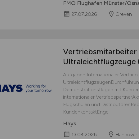
FMO Flughafen Münster/Osn
27.07.2026
Greven
Vertriebsmitarbeiter
Ultraleichtflugzeuge
Aufgaben Internationaler Vertrie
UltraleichtflugzeugenDurchführu
Demonstrationsflügen mit Kunde
internationaler Vertriebspartner
Flugschulen und DistributorenRep
KundenkontaktEnge...
Hays
13.04.2026
Hannover