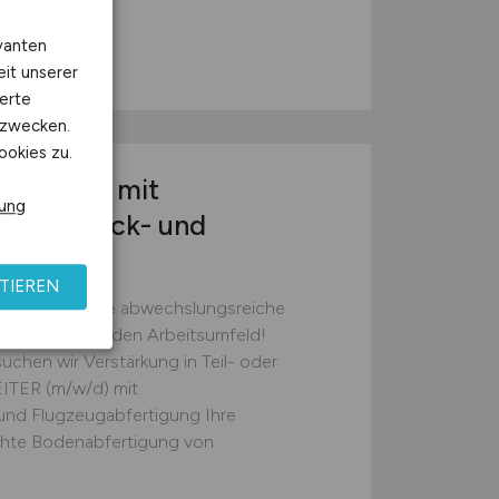
vanten
eit unserer
erte
kzwecken.
ookies zu.
r
(m/w/d)
mit
rung
für Gepäck- und
TIEREN
ie wartet eine abwechslungsreiche
ten und spannenden Arbeitsumfeld!
chen wir Verstärkung in Teil- oder
ITER (m/w/d) mit
und Flugzeugabfertigung Ihre
chte Bodenabfertigung von