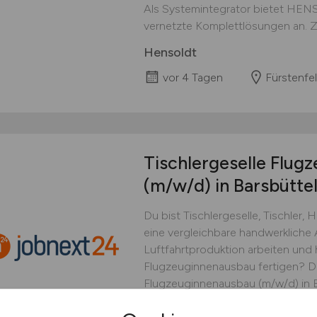
Als Systemintegrator bietet HEN
vernetzte Komplettlösungen an. Zu
Hensoldt
vor 4 Tagen
Fürstenfe
Tischlergeselle Flug
(m/w/d)
in Barsbütte
Du bist Tischlergeselle, Tischler,
eine vergleichbare handwerkliche
Luftfahrtproduktion arbeiten und 
Flugzeuginnenausbau fertigen? Dan
Flugzeuginnenausbau (m/w/d) in Ba
unterstützt du die Produktion von 