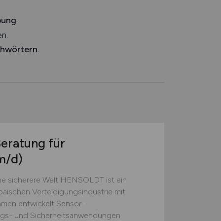
bung
.
n.
chwörtern
.
Beratung für
m/d)
e sicherere Welt HENSOLDT ist ein
äischen Verteidigungsindustrie mit
hmen entwickelt Sensor-
ngs- und Sicherheitsanwendungen.