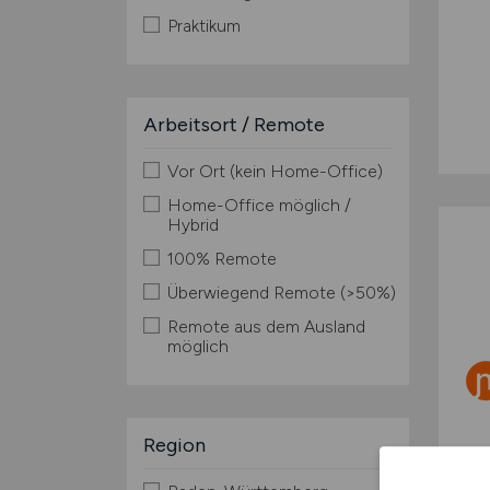
Praktikum
Arbeitsort / Remote
Vor Ort (kein Home-Office)
Home-Office möglich /
Hybrid
100% Remote
Überwiegend Remote (>50%)
Remote aus dem Ausland
möglich
Region