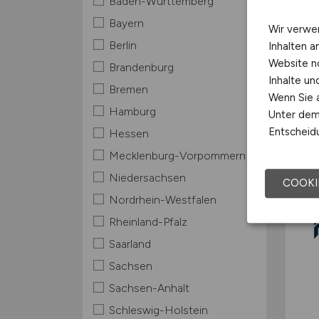
Baden-Württemberg
Bayern
Wir verwe
Berlin
Inhalten a
Website n
Brandenburg
Inhalte u
Bremen
Wenn Sie a
Hamburg
Unter dem 
Entscheidu
Hessen
Mecklenburg-Vorpommern
Niedersachsen
COOKI
Nordrhein-Westfalen
Rheinland-Pfalz
Saarland
Sachsen
Sachsen-Anhalt
Schleswig-Holstein