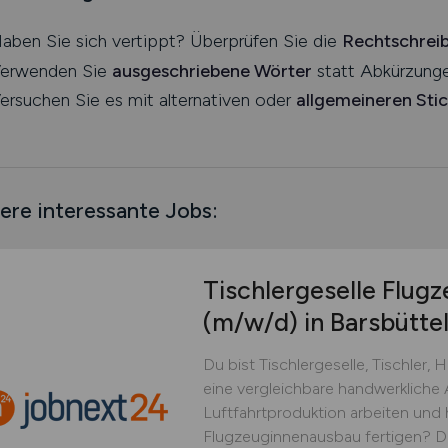
aben Sie sich vertippt? Überprüfen Sie die
Rechtschrei
erwenden Sie
ausgeschriebene Wörter
statt Abkürzunge
ersuchen Sie es mit alternativen oder
allgemeineren Sti
ere interessante Jobs:
Tischlergeselle Flug
(m/w/d)
in Barsbütte
Du bist Tischlergeselle, Tischler,
eine vergleichbare handwerkliche
Luftfahrtproduktion arbeiten und 
Flugzeuginnenausbau fertigen? Dan