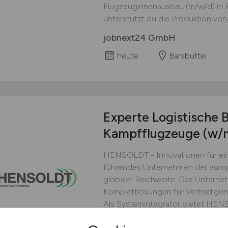
Flugzeuginnenausbau (m/w/d) in Ba
unterstützt du die Produktion von 
jobnext24 GmbH
heute
Barsbüttel
Experte Logistische 
Kampfflugzeuge
(w/
HENSOLDT - Innovationen für ein
führendes Unternehmen der europ
globaler Reichweite. Das Unterne
Komplettlösungen für Verteidigu
Als Systemintegrator bietet HEN
vernetzte Komplettlösungen an. Zu