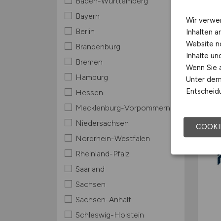
Baden-Württemberg
Bayern
Wir verwe
Berlin
Inhalten a
Website n
Brandenburg
Inhalte u
Bremen
Wenn Sie a
Hamburg
Unter dem 
Entscheidu
Hessen
Mecklenburg-Vorpommern
Niedersachsen
COOKI
Nordrhein-Westfalen
Rheinland-Pfalz
Saarland
Sachsen
Sachsen-Anhalt
Schleswig-Holstein