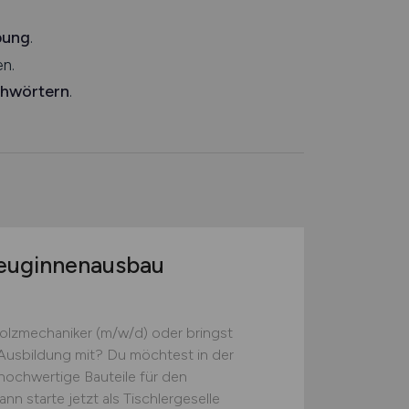
bung
.
n.
chwörtern
.
zeuginnenausbau
l
 Holzmechaniker (m/w/d) oder bringst
 Ausbildung mit? Du möchtest in der
hochwertige Bauteile für den
n starte jetzt als Tischlergeselle