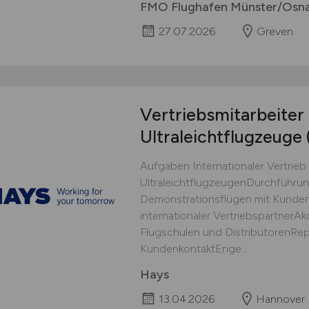
FMO Flughafen Münster/Osn
27.07.2026
Greven
Vertriebsmitarbeiter
Ultraleichtflugzeuge
Aufgaben Internationaler Vertrie
UltraleichtflugzeugenDurchführu
Demonstrationsflügen mit Kunde
internationaler Vertriebspartner
Flugschulen und DistributorenRep
KundenkontaktEnge...
Hays
13.04.2026
Hannover