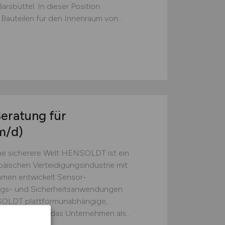
rsbüttel. In dieser Position
Bauteilen für den Innenraum von...
Beratung für
m/d)
e sicherere Welt HENSOLDT ist ein
äischen Verteidigungsindustrie mit
hmen entwickelt Sensor-
ngs- und Sicherheitsanwendungen.
SOLDT plattformunabhängige,
gleich treibt das Unternehmen als...