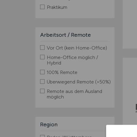
Praktikum
Arbeitsort / Remote
Vor Ort (kein Home-Office)
Home-Office möglich /
Hybrid
100% Remote
Überwiegend Remote (>50%)
Remote aus dem Ausland
möglich
Region