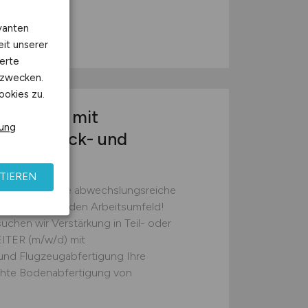
vanten
ldbruck
eit unserer
erte
kzwecken.
ookies zu.
r
(m/w/d)
mit
rung
für Gepäck- und
TIEREN
ie wartet eine abwechslungsreiche
ten und spannenden Arbeitsumfeld!
chen wir Verstärkung in Teil- oder
ITER (m/w/d) mit
und Flugzeugabfertigung Ihre
chte Bodenabfertigung von