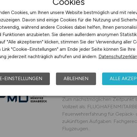
Cookies
Hensoldt
nden Cookies, um Ihnen unsere Website bestmöglich und mit rele
vor 6 Tagen
Fürstenfe
nzuzeigen. Davon sind einige Cookies für die Nutzung und Sicherh
otwendig, während andere Cookies dabei helfen, Ihnen personalisi
nd Funktionen anzubieten. Sie dienen außerdem anonymen Statisti
uf "Alle akzeptieren" klicken, stimmen Sie der Verwendung aller C
Link "Cookie-Einstellungen" am Ende jeder Seite können Sie Ihre
Flughafenmitarbeite
ng jederzeit nachträglich aufrufen und ändern.
Datenschutzerklä
Feuerwehrerfahrung 
Flugzeugabfertigung
E-EINSTELLUNGEN
ABLEHNEN
ALLE AKZEP
Kommen Sie ins #team FMO! Auf S
Tätigkeit in einem teamorientier
Zum nächstmöglichen Zeitpunkt su
Vollzeit als: FLUGHAFENMITARBE
Feuerwehrerfahrung für Gepäck- 
zukünftigen Aufgaben: Fachgere
Flugzeugen...