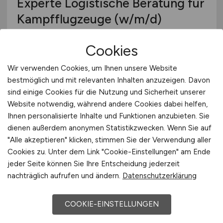
Experte Logistische Beratung für
Kampfflugzeuge
(w/m/d)
Hensoldt
Cookies
vor 6 Tagen
Wir verwenden Cookies, um Ihnen unsere Website
Fürstenfeldbruck
bestmöglich und mit relevanten Inhalten anzuzeigen. Davon
sind einige Cookies für die Nutzung und Sicherheit unserer
Website notwendig, während andere Cookies dabei helfen,
Ihnen personalisierte Inhalte und Funktionen anzubieten. Sie
dienen außerdem anonymen Statistikzwecken. Wenn Sie auf
"Alle akzeptieren" klicken, stimmen Sie der Verwendung aller
Cookies zu. Unter dem Link "Cookie-Einstellungen" am Ende
jeder Seite können Sie Ihre Entscheidung jederzeit
nachträglich aufrufen und ändern.
Datenschutzerklärung
Flughafenmitarbeiter
(m/w/d)
COOKIE-EINSTELLUNGEN
mit Feuerwehrerfahrung für