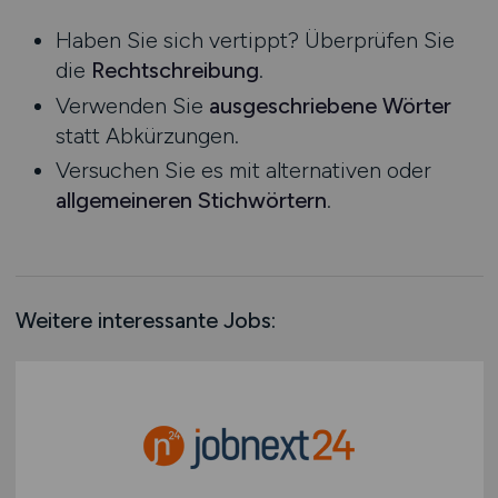
Niedersachsen
Haben Sie sich vertippt? Überprüfen Sie
Nordrhein-Westfalen
die
Rechtschreibung
.
Rheinland-Pfalz
Verwenden Sie
ausgeschriebene Wörter
Saarland
statt Abkürzungen.
Sachsen
Versuchen Sie es mit alternativen oder
Sachsen-Anhalt
allgemeineren Stichwörtern
.
Schleswig-Holstein
Thüringen
Deutschlandweit
Österreich
Weitere interessante Jobs:
Schweiz
Europa
International