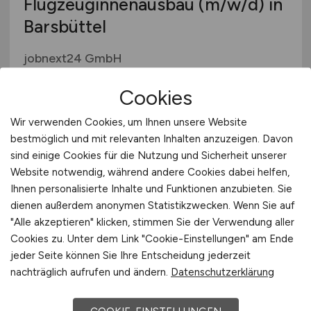
Flugzeuginnenausbau
(m/w/d)
in
Barsbüttel
jobnext24 GmbH
vor 5 Tagen
Cookies
Barsbüttel
Wir verwenden Cookies, um Ihnen unsere Website
bestmöglich und mit relevanten Inhalten anzuzeigen. Davon
sind einige Cookies für die Nutzung und Sicherheit unserer
Website notwendig, während andere Cookies dabei helfen,
Ihnen personalisierte Inhalte und Funktionen anzubieten. Sie
dienen außerdem anonymen Statistikzwecken. Wenn Sie auf
"Alle akzeptieren" klicken, stimmen Sie der Verwendung aller
Cookies zu. Unter dem Link "Cookie-Einstellungen" am Ende
jeder Seite können Sie Ihre Entscheidung jederzeit
Flughafenmitarbeiter
(m/w/d)
nachträglich aufrufen und ändern.
Datenschutzerklärung
mit Feuerwehrerfahrung für