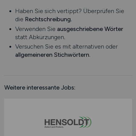
Niedersachsen
Haben Sie sich vertippt? Überprüfen Sie
Nordrhein-Westfalen
die
Rechtschreibung
.
Rheinland-Pfalz
Verwenden Sie
ausgeschriebene Wörter
Saarland
statt Abkürzungen.
Sachsen
Versuchen Sie es mit alternativen oder
Sachsen-Anhalt
allgemeineren Stichwörtern
.
Schleswig-Holstein
Thüringen
Deutschlandweit
Österreich
Weitere interessante Jobs:
Schweiz
Europa
International