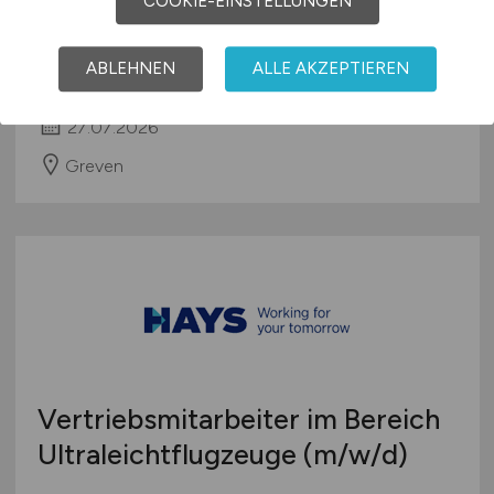
Gepäck- und
COOKIE-EINSTELLUNGEN
Flugzeugabfertigung
ABLEHNEN
ALLE AKZEPTIEREN
FMO Flughafen Münster/Osnabrück GmbH
27.07.2026
Greven
Vertriebsmitarbeiter im Bereich
Ultraleichtflugzeuge
(m/w/d)