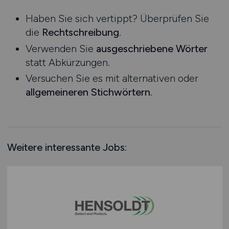
Niedersachsen
Haben Sie sich vertippt? Überprüfen Sie
Nordrhein-Westfalen
die
Rechtschreibung
.
Rheinland-Pfalz
Verwenden Sie
ausgeschriebene Wörter
Saarland
statt Abkürzungen.
Sachsen
Versuchen Sie es mit alternativen oder
Sachsen-Anhalt
allgemeineren Stichwörtern
.
Schleswig-Holstein
Thüringen
Deutschlandweit
Österreich
Weitere interessante Jobs:
Schweiz
Europa
International