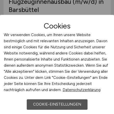
Flugzeuginnenausbau
(m/w/d)
in
Barsbüttel
jobnext24 GmbH
Cookies
vor 5 Tagen
Wir verwenden Cookies, um Ihnen unsere Website
Barsbüttel
bestmöglich und mit relevanten Inhalten anzuzeigen. Davon
sind einige Cookies für die Nutzung und Sicherheit unserer
Website notwendig, während andere Cookies dabei helfen,
Ihnen personalisierte Inhalte und Funktionen anzubieten. Sie
dienen außerdem anonymen Statistikzwecken. Wenn Sie auf
"Alle akzeptieren" klicken, stimmen Sie der Verwendung aller
Cookies zu. Unter dem Link "Cookie-Einstellungen" am Ende
jeder Seite können Sie Ihre Entscheidung jederzeit
nachträglich aufrufen und ändern.
Datenschutzerklärung
Flughafenmitarbeiter
(m/w/d)
COOKIE-EINSTELLUNGEN
mit Feuerwehrerfahrung für