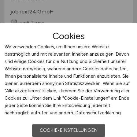
jobnext24 GmbH
vor 5 Tagen
Cookies
Barsbüttel
Wir verwenden Cookies, um Ihnen unsere Website
bestmöglich und mit relevanten Inhalten anzuzeigen. Davon
sind einige Cookies für die Nutzung und Sicherheit unserer
Website notwendig, während andere Cookies dabei helfen,
Ihnen personalisierte Inhalte und Funktionen anzubieten. Sie
dienen außerdem anonymen Statistikzwecken. Wenn Sie auf
"Alle akzeptieren" klicken, stimmen Sie der Verwendung aller
Cookies zu. Unter dem Link "Cookie-Einstellungen" am Ende
Flughafenmitarbeiter
(m/w/d)
jeder Seite können Sie Ihre Entscheidung jederzeit
mit Feuerwehrerfahrung für
nachträglich aufrufen und ändern.
Datenschutzerklärung
Gepäck- und
COOKIE-EINSTELLUNGEN
Flugzeugabfertigung