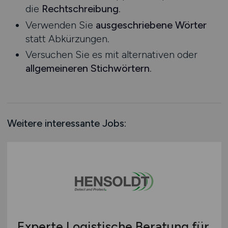
die
Rechtschreibung
.
Rheinland-Pfalz
Verwenden Sie
ausgeschriebene Wörter
Saarland
statt Abkürzungen.
Sachsen
Versuchen Sie es mit alternativen oder
Sachsen-Anhalt
allgemeineren Stichwörtern
.
Schleswig-Holstein
Thüringen
Deutschlandweit
Österreich
Weitere interessante Jobs:
Schweiz
Europa
International
Experte Logistische Beratung für