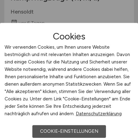
Hensoldt
vor 6 Tagen
Cookies
Fürstenfeldbruck
Wir verwenden Cookies, um Ihnen unsere Website
bestmöglich und mit relevanten Inhalten anzuzeigen. Davon
sind einige Cookies für die Nutzung und Sicherheit unserer
Website notwendig, während andere Cookies dabei helfen,
Ihnen personalisierte Inhalte und Funktionen anzubieten. Sie
dienen außerdem anonymen Statistikzwecken. Wenn Sie auf
"Alle akzeptieren" klicken, stimmen Sie der Verwendung aller
Cookies zu. Unter dem Link "Cookie-Einstellungen" am Ende
Flughafenmitarbeiter
(m/w/d)
jeder Seite können Sie Ihre Entscheidung jederzeit
mit Feuerwehrerfahrung für
nachträglich aufrufen und ändern.
Datenschutzerklärung
Gepäck- und
COOKIE-EINSTELLUNGEN
Flugzeugabfertigung