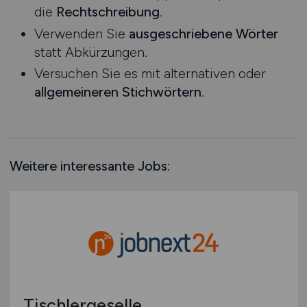
die
Rechtschreibung
.
Rheinland-Pfalz
Verwenden Sie
ausgeschriebene Wörter
Saarland
statt Abkürzungen.
Sachsen
Versuchen Sie es mit alternativen oder
Sachsen-Anhalt
allgemeineren Stichwörtern
.
Schleswig-Holstein
Thüringen
Deutschlandweit
Österreich
Weitere interessante Jobs:
Schweiz
Europa
International
Tischlergeselle