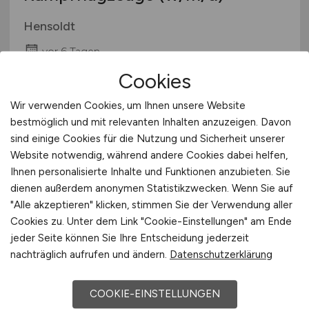
Hensoldt
vor 6 Tagen
Cookies
Fürstenfeldbruck
Wir verwenden Cookies, um Ihnen unsere Website
bestmöglich und mit relevanten Inhalten anzuzeigen. Davon
sind einige Cookies für die Nutzung und Sicherheit unserer
Website notwendig, während andere Cookies dabei helfen,
Ihnen personalisierte Inhalte und Funktionen anzubieten. Sie
dienen außerdem anonymen Statistikzwecken. Wenn Sie auf
"Alle akzeptieren" klicken, stimmen Sie der Verwendung aller
Cookies zu. Unter dem Link "Cookie-Einstellungen" am Ende
Flughafenmitarbeiter
(m/w/d)
jeder Seite können Sie Ihre Entscheidung jederzeit
mit Feuerwehrerfahrung für
nachträglich aufrufen und ändern.
Datenschutzerklärung
Gepäck- und
COOKIE-EINSTELLUNGEN
Flugzeugabfertigung