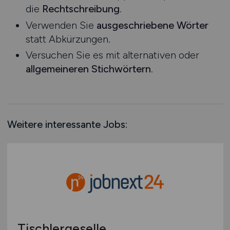
die
Rechtschreibung
.
Rheinland-Pfalz
Verwenden Sie
ausgeschriebene Wörter
Saarland
statt Abkürzungen.
Sachsen
Versuchen Sie es mit alternativen oder
Sachsen-Anhalt
allgemeineren Stichwörtern
.
Schleswig-Holstein
Thüringen
Deutschlandweit
Österreich
Weitere interessante Jobs:
Schweiz
Europa
International
Tischlergeselle