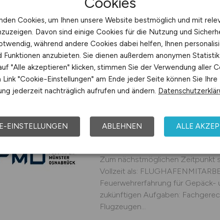
Cookies
Hensoldt
nden Cookies, um Ihnen unsere Website bestmöglich und mit rele
02.08.2026
Fürstenfe
nzuzeigen. Davon sind einige Cookies für die Nutzung und Sicherh
otwendig, während andere Cookies dabei helfen, Ihnen personalisi
nd Funktionen anzubieten. Sie dienen außerdem anonymen Statisti
uf "Alle akzeptieren" klicken, stimmen Sie der Verwendung aller C
Link "Cookie-Einstellungen" am Ende jeder Seite können Sie Ihre
Flughafenmitarbeite
ng jederzeit nachträglich aufrufen und ändern.
Datenschutzerklä
Feuerwehrerfahrung 
Flugzeugabfertigung
E-EINSTELLUNGEN
ABLEHNEN
ALLE AKZEP
Kommen Sie ins #team FMO! Auf S
Tätigkeit in einem teamorientier
Zum nächstmöglichen Zeitpunkt su
Vollzeit als: FLUGHAFENMITARBE
Feuerwehrerfahrung für Gepäck- 
zukünftigen Aufgaben: Fachgere
Flugzeugen...