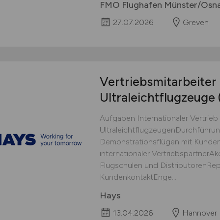
FMO Flughafen Münster/Osn
27.07.2026
Greven
Vertriebsmitarbeiter
Ultraleichtflugzeuge
Aufgaben Internationaler Vertrie
UltraleichtflugzeugenDurchführu
Demonstrationsflügen mit Kunde
internationaler Vertriebspartner
Flugschulen und DistributorenRep
KundenkontaktEnge...
Hays
13.04.2026
Hannover