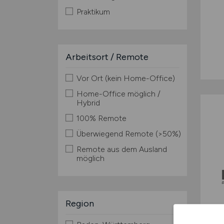
Praktikum
Arbeitsort / Remote
Vor Ort (kein Home-Office)
Home-Office möglich /
Hybrid
100% Remote
Überwiegend Remote (>50%)
Remote aus dem Ausland
möglich
Region