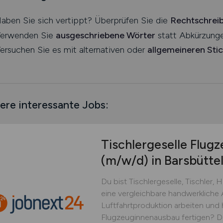
aben Sie sich vertippt? Überprüfen Sie die
Rechtschrei
erwenden Sie
ausgeschriebene Wörter
statt Abkürzunge
ersuchen Sie es mit alternativen oder
allgemeineren Sti
ere interessante Jobs:
Tischlergeselle Flug
(m/w/d)
in Barsbütte
Du bist Tischlergeselle, Tischler,
eine vergleichbare handwerkliche
Luftfahrtproduktion arbeiten und 
Flugzeuginnenausbau fertigen? Dan