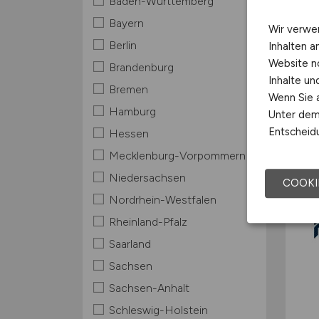
Baden-Württemberg
Bayern
Wir verwe
Berlin
Inhalten a
Website n
Brandenburg
Inhalte u
Bremen
Wenn Sie a
Hamburg
Unter dem 
Entscheidu
Hessen
Mecklenburg-Vorpommern
Niedersachsen
COOKI
Nordrhein-Westfalen
Rheinland-Pfalz
Saarland
Sachsen
Sachsen-Anhalt
Schleswig-Holstein