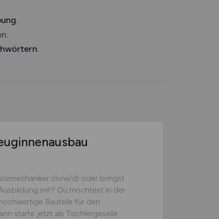
bung
.
n.
chwörtern
.
zeuginnenausbau
l
 Holzmechaniker (m/w/d) oder bringst
 Ausbildung mit? Du möchtest in der
hochwertige Bauteile für den
n starte jetzt als Tischlergeselle