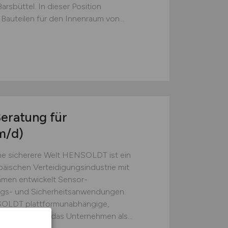
rsbüttel. In dieser Position
Bauteilen für den Innenraum von...
Beratung für
m/d)
e sicherere Welt HENSOLDT ist ein
äischen Verteidigungsindustrie mit
hmen entwickelt Sensor-
ngs- und Sicherheitsanwendungen.
SOLDT plattformunabhängige,
gleich treibt das Unternehmen als...