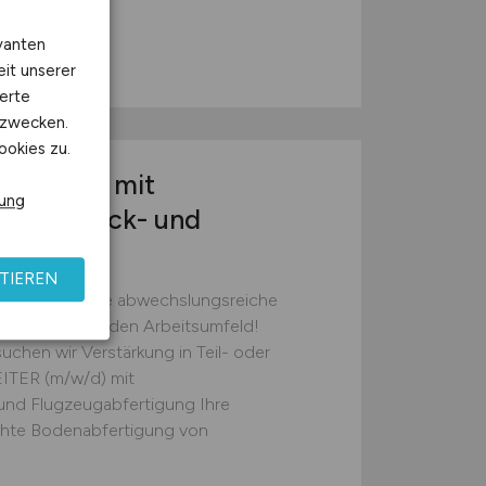
vanten
ldbruck
eit unserer
erte
kzwecken.
ookies zu.
r
(m/w/d)
mit
rung
für Gepäck- und
TIEREN
ie wartet eine abwechslungsreiche
ten und spannenden Arbeitsumfeld!
chen wir Verstärkung in Teil- oder
ITER (m/w/d) mit
und Flugzeugabfertigung Ihre
chte Bodenabfertigung von