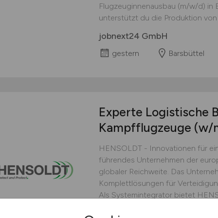
Flugzeuginnenausbau (m/w/d) in Ba
unterstützt du die Produktion von 
jobnext24 GmbH
gestern
Barsbüttel
Experte Logistische 
Kampfflugzeuge
(w/
HENSOLDT - Innovationen für ein
führendes Unternehmen der europ
globaler Reichweite. Das Unterne
Komplettlösungen für Verteidigu
Als Systemintegrator bietet HEN
vernetzte Komplettlösungen an. Zu