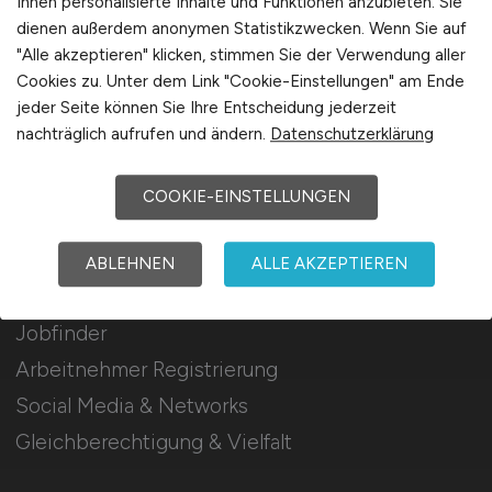
Ihnen personalisierte Inhalte und Funktionen anzubieten. Sie
Mediadaten & Konditionen
dienen außerdem anonymen Statistikzwecken. Wenn Sie auf
"Alle akzeptieren" klicken, stimmen Sie der Verwendung aller
Arbeitgeber Seite
Cookies zu. Unter dem Link "Cookie-Einstellungen" am Ende
Arbeitgeber Kontakt
jeder Seite können Sie Ihre Entscheidung jederzeit
Karrierenetzwerk
nachträglich aufrufen und ändern.
Datenschutzerklärung
COOKIE-EINSTELLUNGEN
Für Arbeitnehmer
ABLEHNEN
ALLE AKZEPTIEREN
Airport Jobs suchen
Jobfinder
Arbeitnehmer Registrierung
Social Media & Networks
Gleichberechtigung & Vielfalt