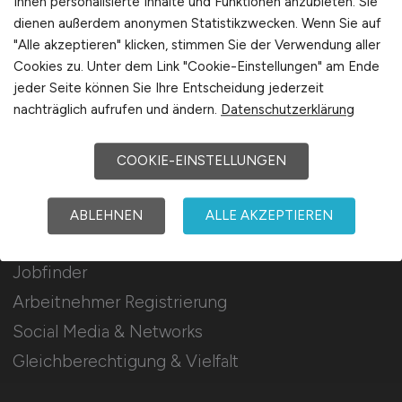
Ihnen personalisierte Inhalte und Funktionen anzubieten. Sie
Mediadaten & Konditionen
dienen außerdem anonymen Statistikzwecken. Wenn Sie auf
"Alle akzeptieren" klicken, stimmen Sie der Verwendung aller
Arbeitgeber Seite
Cookies zu. Unter dem Link "Cookie-Einstellungen" am Ende
Arbeitgeber Kontakt
jeder Seite können Sie Ihre Entscheidung jederzeit
Karrierenetzwerk
nachträglich aufrufen und ändern.
Datenschutzerklärung
COOKIE-EINSTELLUNGEN
Für Arbeitnehmer
ABLEHNEN
ALLE AKZEPTIEREN
Airport Jobs suchen
Jobfinder
Arbeitnehmer Registrierung
Social Media & Networks
Gleichberechtigung & Vielfalt