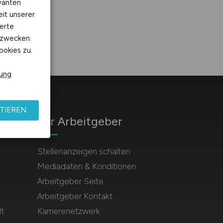
vanten
eit unserer
erte
kzwecken.
ookies zu.
rung
TIEREN
Für Arbeitgeber
Stellenanzeigen schalten
Mediadaten & Konditionen
Arbeitgeber Seite
Arbeitgeber Kontakt
t
Karrierenetzwerk