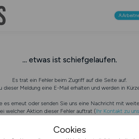
Arbeitn
... etwas ist schiefgelaufen.
Es trat ein Fehler beim Zugriff auf die Seite auf.
 dieser Meldung eine E-Mail erhalten und werden in Kürze
e es erneut oder senden Sie uns eine Nachricht mit weit
ei welcher Aktion dieser Fehler auftrat (
Ihr Kontakt zu un
Cookies