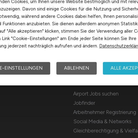
nden Cookies, um Ihnen unsere Website bestmöglich und mit rele
nzuzeigen. Davon sind einige Cookies für die Nutzung und Sicherh
otwendig, während andere Cookies dabei helfen, Ihnen personalisi
nd Funktionen anzubieten. Sie dienen außerdem anonymen Statisti
uf "Alle akzeptieren" klicken, stimmen Sie der Verwendung aller C
Link "Cookie-Einstellungen" am Ende jeder Seite können Sie Ihre
ng jederzeit nachträglich aufrufen und ändern.
Datenschutzerklä
E-EINSTELLUNGEN
ABLEHNEN
ALLE AKZEP
Für Arbeitnehmer
Airport Jobs suchen
Jobfinder
Arbeitnehmer Registrierung
Social Media & Networks
Gleichberechtigung & Vielfal