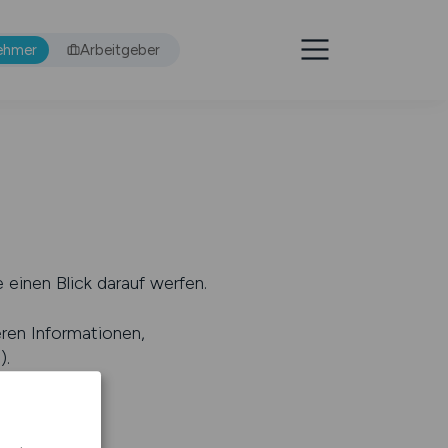
ehmer
Arbeitgeber
 einen Blick darauf werfen.
eren Informationen,
s
).