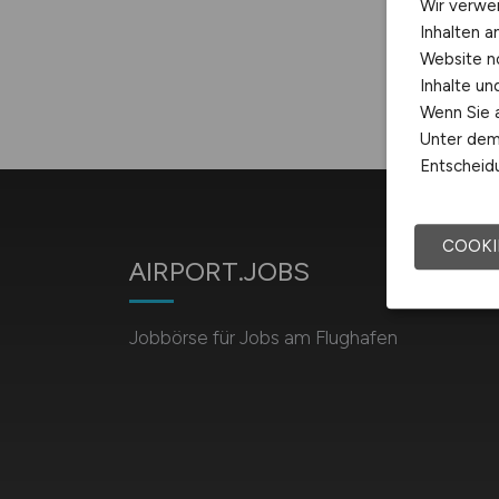
Wir verwe
Inhalten a
Website n
Inhalte u
Wenn Sie a
Unter dem 
Entscheidu
COOKI
AIRPORT.JOBS
Jobbörse für Jobs am Flughafen