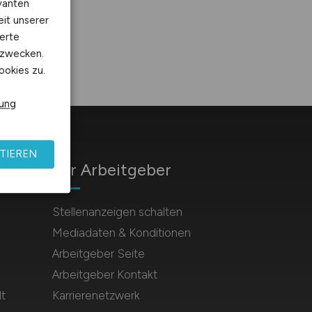
vanten
eit unserer
erte
kzwecken.
ookies zu.
rung
TIEREN
Für Arbeitgeber
Stellenanzeigen schalten
Mediadaten & Konditionen
Arbeitgeber Seite
Arbeitgeber Kontakt
t
Karrierenetzwerk