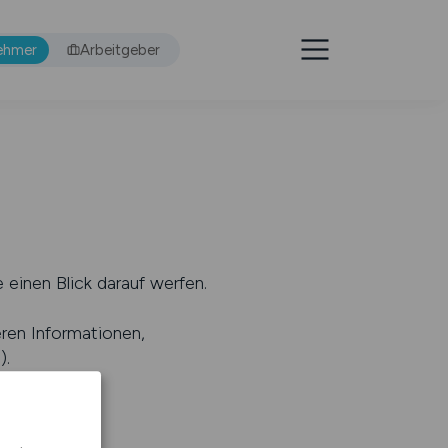
ehmer
Arbeitgeber
 einen Blick darauf werfen.
eren Informationen,
s
).