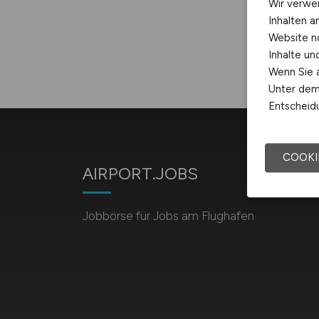
Wir verwe
Inhalten a
Website n
Inhalte u
Wenn Sie a
Unter dem 
Entscheidu
COOKI
AIRPORT.JOBS
Jobbörse für Jobs am Flughafen