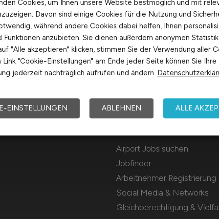
nden Cookies, um Ihnen unsere Website bestmöglich und mit rele
nzuzeigen. Davon sind einige Cookies für die Nutzung und Sicherh
otwendig, während andere Cookies dabei helfen, Ihnen personalisi
nd Funktionen anzubieten. Sie dienen außerdem anonymen Statisti
uf "Alle akzeptieren" klicken, stimmen Sie der Verwendung aller C
Link "Cookie-Einstellungen" am Ende jeder Seite können Sie Ihre
ng jederzeit nachträglich aufrufen und ändern.
Datenschutzerklä
E-EINSTELLUNGEN
ABLEHNEN
ALLE AKZEP
Für Arbeitnehmer
Airport Jobs suchen
Jobfinder
Arbeitnehmer Registrierung
Social Media & Networks
Gleichberechtigung & Vielfal