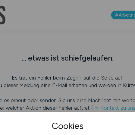
Arbeitn
... etwas ist schiefgelaufen.
Es trat ein Fehler beim Zugriff auf die Seite auf.
 dieser Meldung eine E-Mail erhalten und werden in Kürze
e es erneut oder senden Sie uns eine Nachricht mit weit
ei welcher Aktion dieser Fehler auftrat (
Ihr Kontakt zu un
Cookies