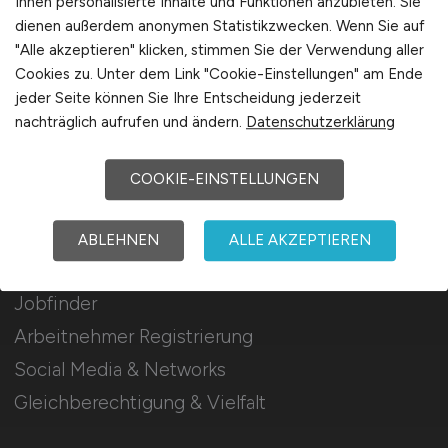
Ihnen personalisierte Inhalte und Funktionen anzubieten. Sie
Mediadaten & Konditionen
dienen außerdem anonymen Statistikzwecken. Wenn Sie auf
"Alle akzeptieren" klicken, stimmen Sie der Verwendung aller
Arbeitgeber Seite
Cookies zu. Unter dem Link "Cookie-Einstellungen" am Ende
Arbeitgeber Kontakt
jeder Seite können Sie Ihre Entscheidung jederzeit
Karrierenetzwerk
nachträglich aufrufen und ändern.
Datenschutzerklärung
COOKIE-EINSTELLUNGEN
Für Arbeitnehmer
ABLEHNEN
ALLE AKZEPTIEREN
Airport Jobs suchen
Jobfinder
Arbeitnehmer Registrierung
Social Media & Networks
Gleichberechtigung & Vielfalt