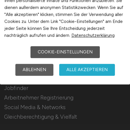
Ihnen personalisierte Inhalte und Funktionen anzubieten. Sie
Mediadaten & Konditionen
dienen außerdem anonymen Statistikzwecken. Wenn Sie auf
"Alle akzeptieren" klicken, stimmen Sie der Verwendung aller
Arbeitgeber Seite
Cookies zu. Unter dem Link "Cookie-Einstellungen" am Ende
Arbeitgeber Kontakt
jeder Seite können Sie Ihre Entscheidung jederzeit
Karrierenetzwerk
nachträglich aufrufen und ändern.
Datenschutzerklärung
COOKIE-EINSTELLUNGEN
Für Arbeitnehmer
ABLEHNEN
ALLE AKZEPTIEREN
Airport Jobs suchen
Jobfinder
Arbeitnehmer Registrierung
Social Media & Networks
Gleichberechtigung & Vielfalt