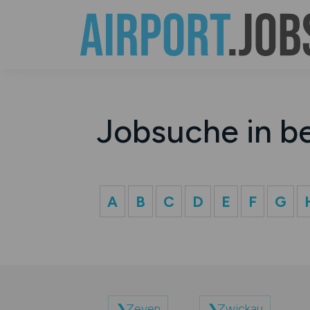
Jobsuche in b
A
B
C
D
E
F
G
Zeven
Zwickau