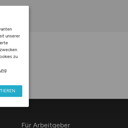
vanten
eit unserer
erte
kzwecken.
ookies zu.
rung
TIEREN
Für Arbeitgeber