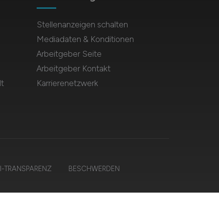
Stellenanzeigen schalten
Mediadaten & Konditionen
Arbeitgeber Seite
Arbeitgeber Kontakt
t
Karrierenetzwerk
I-TRANSPARENZ
BESCHWERDEN
en.