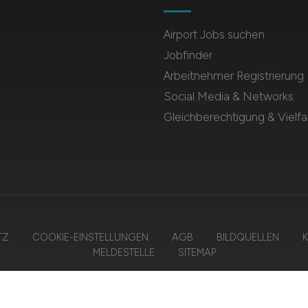
Airport Jobs suchen
Jobfinder
Arbeitnehmer Registrierung
Social Media & Networks
Gleichberechtigung & Vielfal
TZ
COOKIE-EINSTELLUNGEN
AGB
BILDQUELLEN
K
MELDESTELLE
SITEMAP
2026 AIRPORT.JOBS – ZIEGELER MEDIEN GMBH • Alle Rechte vorbehalt