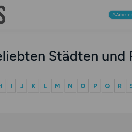
Arbeitn
eliebten Städten und 
H
I
J
K
L
M
N
O
P
Q
R