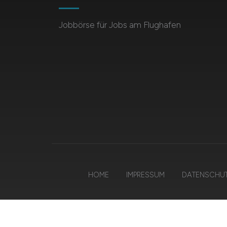
Jobbörse für Jobs am Flughafen
HOME
IMPRESSUM
DATENSCHU
© 